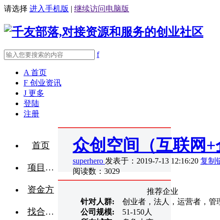
请选择
进入手机版
|
继续访问电脑版
f
A
首页
F
创业资讯
J
更多
登陆
注册
众创空间（互联网+
首页
superhero
发表于：2019-7-13 12:16:20
复制
项目融资
阅读数：3029
资金方
推荐企业
针对人群:
创业者，法人，运营者，管
找合伙人
公司规模:
51-150人