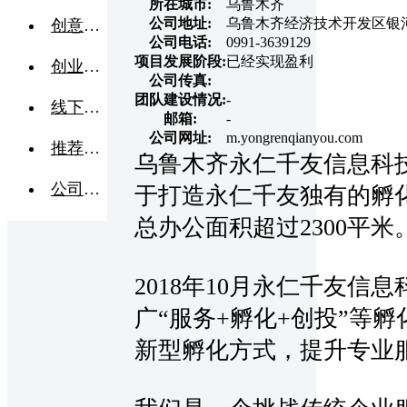
所在城市:
乌鲁木齐
公司地址:
乌鲁木齐经济技术开发区银河
创意点子
公司电话:
0991-3639129
项目发展阶段:
已经实现盈利
创业交流
公司传真:
团队建设情况:
-
线下活动
邮箱:
-
公司网址:
m.yongrenqianyou.com
推荐企业
乌鲁木齐永仁千友信息科
公司转让
于打造永仁千友独有的孵
总办公面积超过
2300
平米
2018年10月永仁千友
广“服务+孵化+创投”等
新型孵化方式，提升专业