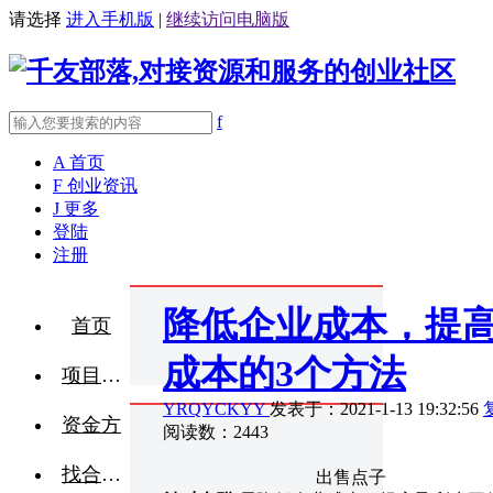
请选择
进入手机版
|
继续访问电脑版
f
A
首页
F
创业资讯
J
更多
登陆
注册
降低企业成本，提
首页
成本的3个方法
项目融资
YRQYCKYY
发表于：2021-1-13 19:32:56
资金方
阅读数：2443
找合伙人
出售点子