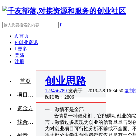
f
A
首页
F
创业资讯
J
更多
登陆
注册
创业思路
首页
123456789
发表于：2019-7-8 16:34:50
复制
项目融资
阅读数：2806
资金方
一、激情不是全部
激情是一种催化剂，它能调动创业的综
找合伙人
言，激情过多表现为创业的信誓旦旦与对
为对创业项目可行性分析不够或不全面、
很大部分大学生创业者都仅仅只是有一个
创意点子