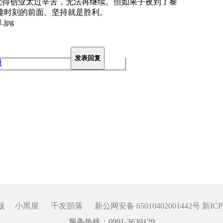
觉得创业太过辛苦，无法再继续。但如果子夜到了黎
难时刻的前面。坚持就是胜利。
发表回复
册
版
小黑屋
千友部落
新公网安备 65010402001442号 新ICP
服务热线：0991-3639129