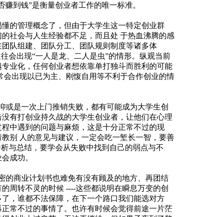
否赚到钱”是衡量创业者工作的唯一标准。
最易懂的管理概念了，但由于大学生这一特定创业群
们的社会与人生经验都不足，而且处 于热血沸腾的感
在团队组建、团队分工、团队规则制度等诸多体
往往会出现“一人是龙、二人是虫”的情形。纵观当前
越专业化，任何创业者想依靠单打独斗而胜利的可能
常会出现以已为主、刚愎自用等不利于合作创业的情
或是一次上门推销失败，都有可能成为大学生创
击没有打创业持久战的大学生创业者，让他们在心理
过程中遇到的问题与麻烦，这是十分正常不过的现
教别 人的意见与建议，一定会吃一堑长一智，要善
分析与总结，要学会从失败中找到自己的弱点与不
业会成功。
的商业计划书也难免有没有顾及的地方、再团结
周转不灵的时候 ----这些都说明在瞬息万变的创
多了，谁都不法保障，在下一个路口我们能选对方
再正常不过的事情了。也许有时候会觉得前途一片茫