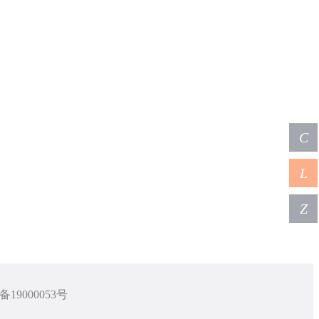
C
L
Z
备19000053号