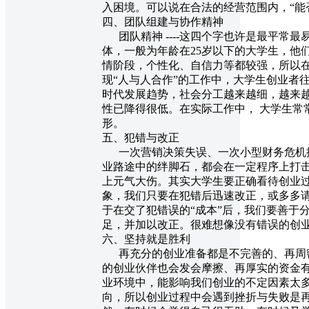
入困境。可以说在合法的经营范围内，“能
四、团队组建与协作精神
团队精神 ----这四个字也许是最平常
体，一般为年龄在25岁以下的大学生，他
情阶段，个性化、自信力等都较强，所以
现“人与人合作”的工作中，大学生创业者
时代发展趋势，社会分工越来越细，越来
性已降得很低。在实际工作中， 大学生常
形。
五、犯错与改正
一次营销决策失误、一次小型财务危机抑
业路途中的绊脚石，都会在一定程序上打
上元气大伤。其实大学生要正确看待创业
象，我们只要在犯错后迅速改正，或多多请
于在交了犯错误的“成本”后，我们要善于
足，并加以改正。很难想像没有错误的创
六、坚持就是胜利
再充分的创业准备都是不完善的、再周密
的创业伙伴也会发会摩擦、再厚实的资金有的
业环境中，能影响我们创业的不定因素太
向，所以创业过程中会遇到挫折与失败是