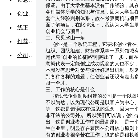
保证。由于大学生基本没有工作经验，其
各种媒体所学的知识与信息，因为大学生
创业交流
套个人经验判别体系，故在考察商机与项
面了解项目，在此情况下，我认为大学生
线下活动
创业机会与项目。
二、只见冰山一角
推荐企业
创业是一个系统工程，它要求创业者在企
组织、团队组建、财务体系等一系列领域
公司转让
是代表“创业的长征路”刚跨出了一步，而
意就代表一定能创业成功观念的人也不少，
本就没有思考对策与设计好退出机制，对
到各种各样的难题，使创业者还没有走出
眼于全才。
三、工作的核心是什么
按现代企业制度组建的公司是一个以盈利
不以为然，以为现代公司是以客户为中心
等，这都是错误或有偏见的观念，因为一个
非守法的公司外)。所以我们可以说，创业
出，这是创业者工作中的最高原则，是一
生企业里，明显存在着因在公司核心原则
有的创业者很辛苦在工作，也的确是很执