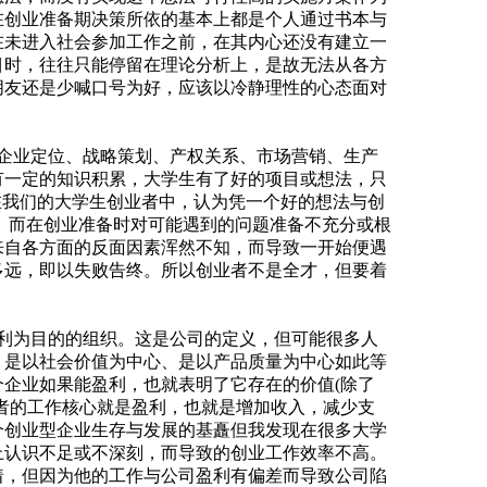
在创业准备期决策所依的基本上都是个人通过书本与
在未进入社会参加工作之前，在其内心还没有建立一
目时，往往只能停留在理论分析上，是故无法从各方
朋友还是少喊口号为好，应该以冷静理性的心态面对
业定位、战略策划、产权关系、市场营销、生产
有一定的知识积累，大学生有了好的项目或想法，只
在我们的大学生创业者中，认为凭一个好的想法与创
 而在创业准备时对可能遇到的问题准备不充分或根
来自各方面的反面因素浑然不知，而导致一开始便遇
多远，即以失败告终。所以创业者不是全才，但要着
为目的的组织。这是公司的定义，但可能很多人
、是以社会价值为中心、是以产品质量为中心如此等
企业如果能盈利，也就表明了它存在的价值(除了
者的工作核心就是盈利，也就是增加收入，减少支
个创业型企业生存与发展的基矗但我发现在很多大学
上认识不足或不深刻，而导致的创业工作效率不高。
着，但因为他的工作与公司盈利有偏差而导致公司陷