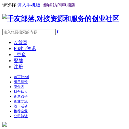
请选择
进入手机版
|
继续访问电脑版
f
A
首页
F
创业资讯
J
更多
登陆
注册
首页
Portal
项目融资
资金方
找合伙人
创意点子
创业交流
线下活动
推荐企业
公司转让