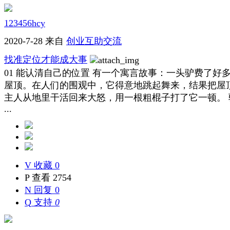
123456hcy
2020-7-28
来自
创业互助交流
找准定位才能成大事
01 能认清自己的位置 有一个寓言故事：一头驴费了好
屋顶。在人们的围观中，它得意地跳起舞来，结果把屋
主人从地里干活回来大怒，用一根粗棍子打了它一顿。
...
V
收藏 0
P
查看 2754
N
回复 0
Q
支持
0