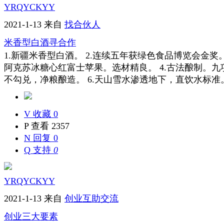
YRQYCKYY
2021-1-13
来自
找合伙人
米香型白酒寻合作
1.新疆米香型白酒。 2.连续五年获绿色食品博览会金奖。
阿克苏冰糖心红富士苹果。选材精良。 4.古法酿制。九项
不勾兑，净粮酿造。 6.天山雪水渗透地下，直饮水标准。 7
V
收藏 0
P
查看 2357
N
回复 0
Q
支持
0
YRQYCKYY
2021-1-13
来自
创业互助交流
创业三大要素