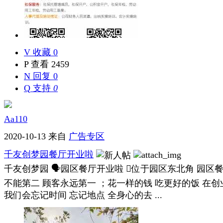
V
收藏 0
P
查看 2459
N
回复 0
Q
支持
0
Aa110
2020-10-13
来自
广告专区
千友创梦园餐厅开业啦
千友创梦园 🗣园区餐厅开业啦 🏻位于园区东北角 园
不能第二 顾客永远第一 ；花一样的钱 吃更好的饭 在
我们会忘记时间 忘记地点 全身心的去 ...