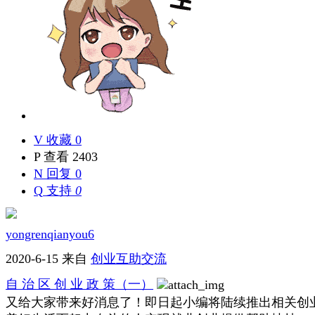
V
收藏 0
P
查看 2403
N
回复 0
Q
支持
0
yongrenqianyou6
2020-6-15
来自
创业互助交流
自 治 区 创 业 政 策（一）
又给大家带来好消息了！即日起小编将陆续推出相关创