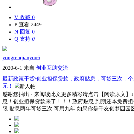
V
收藏 0
P
查看 2449
N
回复 0
Q
支持
0
yongrenqianyou6
2020-6-1
来自
创业互助交流
最新政策干货/创业担保贷款，政府贴息，可贷三次，个
元！
感谢您抽出 · 来阅读此文更多精彩请点击【阅读原文】↓
息！创业担保贷款来了！！！政府贴息 到期还本免费担
限 贴息两年可贷三次 可用九年 如果你是千友创梦园园区入