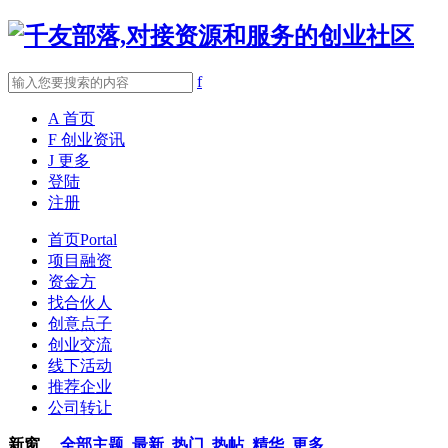
f
A
首页
F
创业资讯
J
更多
登陆
注册
首页
Portal
项目融资
资金方
找合伙人
创意点子
创业交流
线下活动
推荐企业
公司转让
新窗
全部主题
最新
热门
热帖
精华
更多