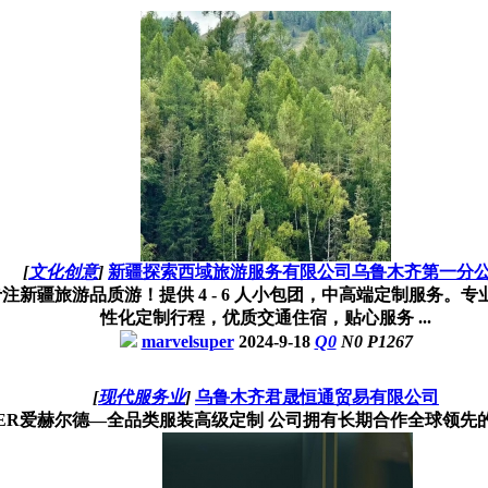
[
文化创意
]
新疆探索西域旅游服务有限公司乌鲁木齐第一分
新疆旅游品质游！提供 4 - 6 人小包团，中高端定制服务
性化定制行程，优质交通住宿，贴心服务 ...
marvelsuper
2024-9-18
Q
0
N
0
P
1267
[
现代服务业
]
乌鲁木齐君晟恒通贸易有限公司
RDER爱赫尔德—全品类服装高级定制 公司拥有长期合作全球领先