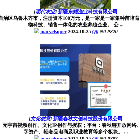
[
现代农业
]
新疆东鳍渔业科技有限公司
自治区乌鲁木齐市，注册资本100万元，是一家是一家集种苗培
物科技、销售一体化的农业养殖企业。 公 ...
marvelsuper
2024-10-25
Q
0
N
0
P
820
[
文化创意
]
新疆春秋文创科技股份有限公司
制作、元宇宙视频创作、文化IP创作与授权；平台：春秋链开放
字资产、轻奢品电商及职业教育等多个板块。 ...
marvelsuper
2024-10-25
Q
0
N
0
P
897