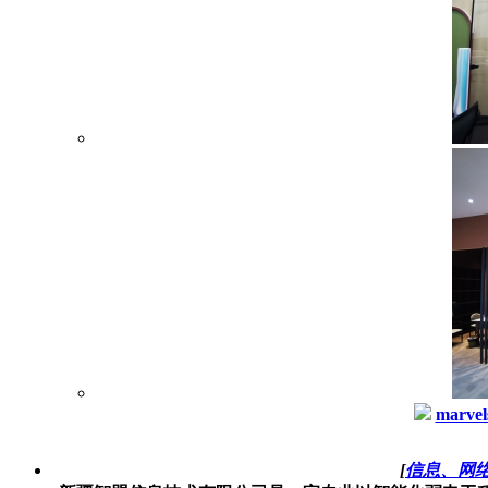
marvel
[
信息、网