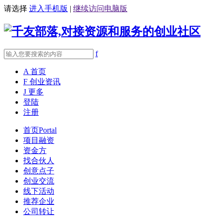
请选择
进入手机版
|
继续访问电脑版
f
A
首页
F
创业资讯
J
更多
登陆
注册
首页
Portal
项目融资
资金方
找合伙人
创意点子
创业交流
线下活动
推荐企业
公司转让