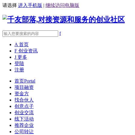
请选择
进入手机版
|
继续访问电脑版
f
A
首页
F
创业资讯
J
更多
登陆
注册
首页
Portal
项目融资
资金方
找合伙人
创意点子
创业交流
线下活动
推荐企业
公司转让