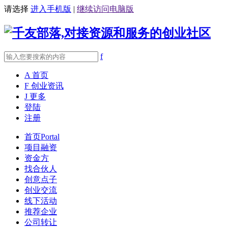
请选择
进入手机版
|
继续访问电脑版
f
A
首页
F
创业资讯
J
更多
登陆
注册
首页
Portal
项目融资
资金方
找合伙人
创意点子
创业交流
线下活动
推荐企业
公司转让