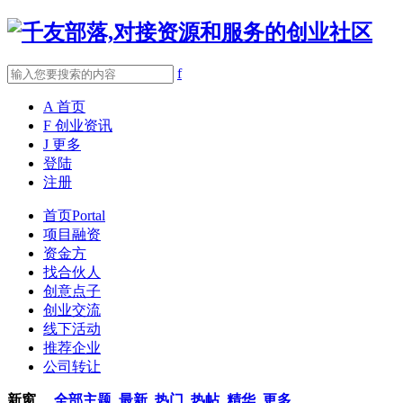
f
A
首页
F
创业资讯
J
更多
登陆
注册
首页
Portal
项目融资
资金方
找合伙人
创意点子
创业交流
线下活动
推荐企业
公司转让
新窗
全部主题
最新
热门
热帖
精华
更多