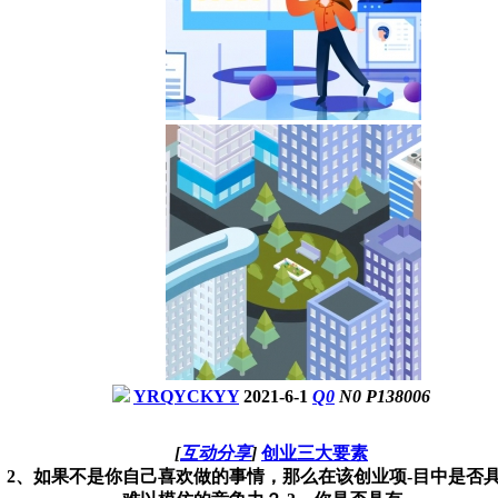
YRQYCKYY
2021-6-1
Q
0
N
0
P
138006
[
互动分享
]
创业三大要素
？ 2、如果不是你自己喜欢做的事情，那么在该创业项-目中是