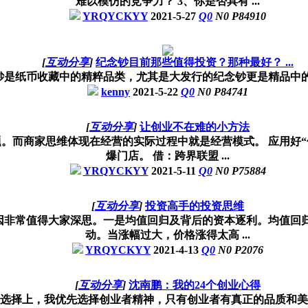
难以模仿的竞争力？ 3、你是否具有 ...
YRQYCKYY
2021-5-27
Q
0
N
0
P
84910
[
互动分享
]
纪念钞目前那些值得投资？那种最好？ ...
是纸币收藏中的精粹品类，尤其是大发行的纪念钞更是精品中的精品
kenny
2021-5-22
Q
0
N
0
P
84741
[
互动分享
]
让创业不在难的小方法
而商家思维体现在经营的实际过程中就是经营模式。 应用好“借”
爆门店。 借：跨界联盟 ...
YRQYCKYY
2021-5-11
Q
0
N
0
P
75884
[
互动分享
]
投资高手的投资思维
因非常值得大家深思。一是均值回归及背后的资本逐利。均值回
动。当涨幅过大，价格涨得太高 ...
YRQYCKYY
2021-4-13
Q
0
N
0
P
2076
[
互动分享
]
沈南鹏：我的24个创业心得
」的选择上，我优先选择创业者精神，只有创业者有真正的品质和