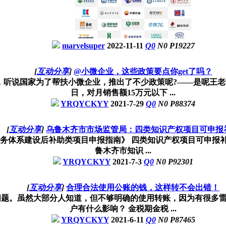
marvelsuper
2022-11-11
Q
0
N
0
P
19227
[
互动分享
]
@小微企业，这些政策要点你get了吗？
说国家为了帮扶小微企业，推出了不少政策呢?——是呢王老板，我细细
日，对月销售额15万元以下 ...
YRQYCKYY
2021-7-29
Q
0
N
0
P
88374
[
互动分享
]
乌鲁木齐市市场监管局：四类知识产权项目可申报
务体系建设后补助类项目申报指南》 四类知识产权项目可申报
鲁木齐市知识 ...
YRQYCKYY
2021-7-3
Q
0
N
0
P
92301
[
互动分享
]
合理合法使用公账的钱，这样转不会出错！
题。虽然大部分人知道，但不够明确的使用转账，因为有很多雷
户有什么影响？ 金税期金税 ...
YRQYCKYY
2021-6-11
Q
0
N
0
P
87465