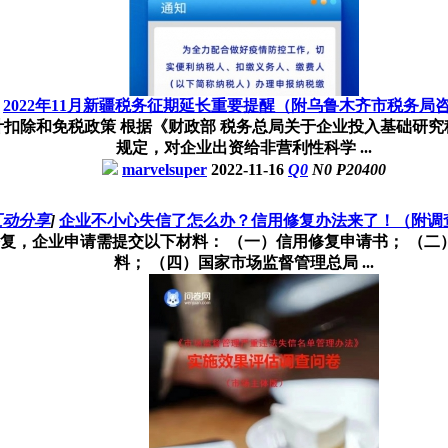
2022年11月新疆税务征期延长重要提醒（附乌鲁木齐市税务局
扣除和免税政策 根据《财政部 税务总局关于企业投入基础研究税收
规定，对企业出资给非营利性科学 ...
marvelsuper
2022-11-16
Q
0
N
0
P
20400
互动分享
]
企业不小心失信了怎么办？信用修复办法来了！（附调
复，企业申请需提交以下材料： （一）信用修复申请书； （二
料； （四）国家市场监督管理总局 ...