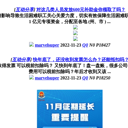
[
互动分享
]
对这几类人员发放600元补助金你领取了吗？
影响导致生活困难职工关心关爱力度，切实有效保障生活困难职工基本
1 亿元专项资金，分配至各地 (州、市 ) ...
marvelsuper
2022-11-23
Q
0
N
0
P
18427
[
互动分享
]
快年底了，还没收到发票怎么办？还能抵扣吗
得发票 可以税前扣除吗？ 又快到年底了！盘一盘账，很多公司
费用可以税前扣除吗？年后才收到又该 ...
marvelsuper
2022-11-23
Q
0
N
0
P
18250