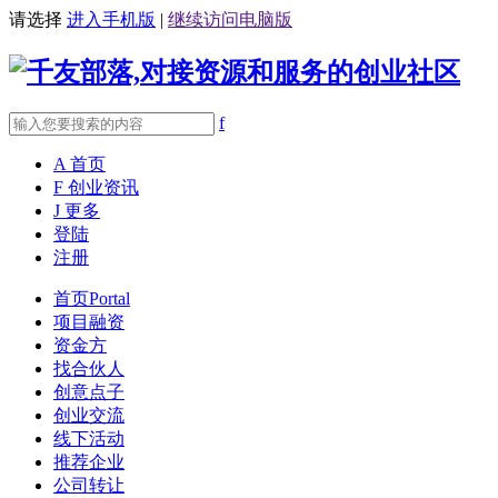
请选择
进入手机版
|
继续访问电脑版
f
A
首页
F
创业资讯
J
更多
登陆
注册
首页
Portal
项目融资
资金方
找合伙人
创意点子
创业交流
线下活动
推荐企业
公司转让