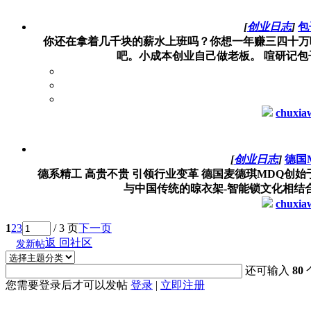
[
创业日志
]
包
你还在拿着几千块的薪水上班吗？你想一年赚三四十万
吧。小成本创业自己做老板。 喧研记包子
chuxia
[
创业日志
]
德国
德系精工 高贵不贵 引领行业变革 德国麦德琪MDQ创始
与中国传统的晾衣架-智能锁文化相结合
chuxia
1
2
3
/ 3 页
下一页
返 回社区
发新帖
还可输入
80
您需要登录后才可以发帖
登录
|
立即注册