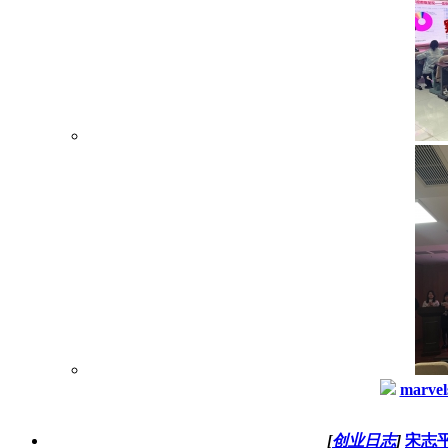
marvel
[
创业日志
]
宋志