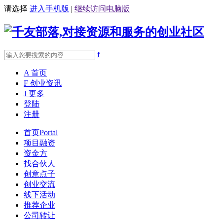
请选择
进入手机版
|
继续访问电脑版
f
A
首页
F
创业资讯
J
更多
登陆
注册
首页
Portal
项目融资
资金方
找合伙人
创意点子
创业交流
线下活动
推荐企业
公司转让