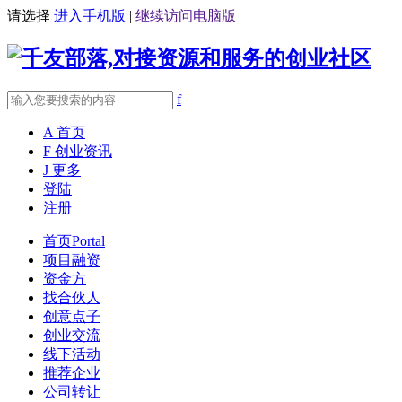
请选择
进入手机版
|
继续访问电脑版
f
A
首页
F
创业资讯
J
更多
登陆
注册
首页
Portal
项目融资
资金方
找合伙人
创意点子
创业交流
线下活动
推荐企业
公司转让