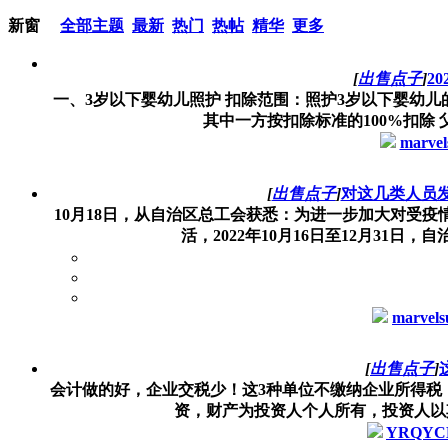
新窗
全部主题
最新
热门
热帖
精华
更多
[
出售点子
]
2
一、3岁以下婴幼儿照护 扣除范围：照护3岁以下婴幼儿的相
其中一方按扣除标准的100%扣除 父
marvel
[
出售点子
]
对这几类人员发
10月18日，从自治区总工会获悉：为进一步加大对受
活，2022年10月16日至12月31日，自
marvels
[
出售点子
]
会计做的好，企业交税少！这3种单位不缴纳企业所得税
资，财产为投资人个人所有，投资人以其
YRQYC