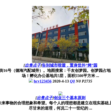
[
出售点子
]
告别城市喧嚣，置身世外“烤”园
街16号（德海汽配城旁）。地图搜索：千友创梦园。创梦园占地面
场！孵化办公基地共5层，面积5500平方米 ...
hcy123456
2020-4-13
Q
0
N
0
P
2735
[
出售点子
]
创业三个基本原则
未来事物的合理想象和希望。每个人的理想都是建立在现实基础上
尽甘来的道理，何况二十一世纪的 ...