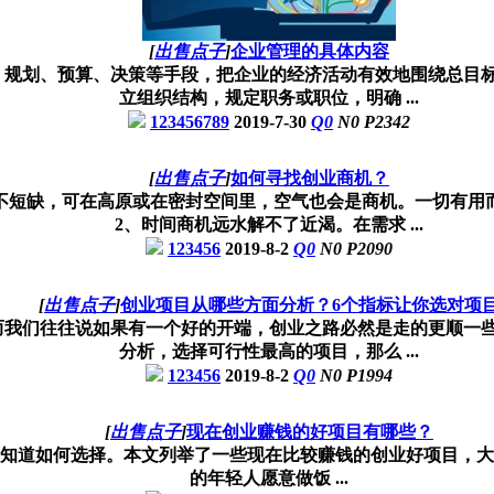
[
出售点子
]
企业管理的具体内容
测、规划、预算、决策等手段，把企业的经济活动有效地围绕总目标
立组织结构，规定职务或职位，明确 ...
123456789
2019-7-30
Q
0
N
0
P
2342
[
出售点子
]
如何寻找创业商机？
不短缺，可在高原或在密封空间里，空气也会是商机。一切有用
2、时间商机远水解不了近渴。在需求 ...
123456
2019-8-2
Q
0
N
0
P
2090
[
出售点子
]
创业项目从哪些方面分析？6个指标让你选对项
而我们往往说如果有一个好的开端，创业之路必然是走的更顺一
分析，选择可行性最高的项目，那么 ...
123456
2019-8-2
Q
0
N
0
P
1994
[
出售点子
]
现在创业赚钱的好项目有哪些？
知道如何选择。本文列举了一些现在比较赚钱的创业好项目，大
的年轻人愿意做饭 ...