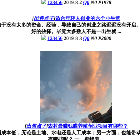
123456
2019-8-2
Q
0
N
0
P
1978
[
出售点子
]
适合年轻人创业的六个小生意
由于没有太多的资金、经验，导致自己的创业之路迟迟没有开启
好的抉择。毕竟大多数人不是一出生就 ...
123456
2019-8-3
Q
0
N
0
P
2000
[
出售点子
]
农村最赚钱膜养殖创业项目有哪些？
面成本低，无论是土地、水电还是人工成本；另一方面，也能带
有哪些呢？ 一、蜜蜂养 ...