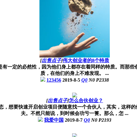
[
出售点子
]
伟大创业者的8个特质
是有一定的必然性，因为他们身上都存在着同样的特质。而那些
质，在他们的身上不难发现。 ...
123456
2019-8-5
Q
0
N
0
P
2338
[
出售点子
]
怎么合伙创业？
态，想要快速开启创业项目便随意找一个合伙人，其实，这样的
夫。不然只能说，到时候会功亏一篑。那么，怎 ...
我爱中国
2019-8-7
Q
0
N
0
P
2193