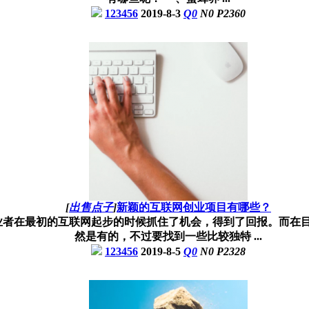
123456
2019-8-3
Q
0
N
0
P
2360
[
出售点子
]
新颖的互联网创业项目有哪些？
业者在最初的互联网起步的时候抓住了机会，得到了回报。而在
然是有的，不过要找到一些比较独特 ...
123456
2019-8-5
Q
0
N
0
P
2328