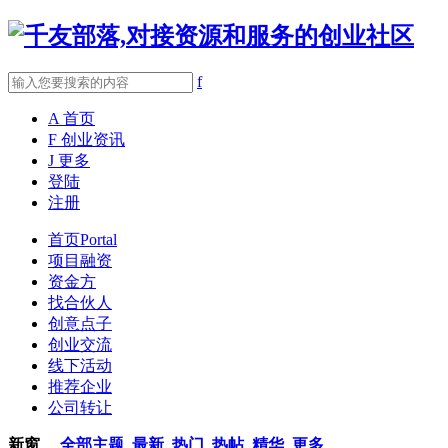
f
A
首页
F
创业资讯
J
更多
登陆
注册
首页
Portal
项目融资
资金方
找合伙人
创意点子
创业交流
线下活动
推荐企业
公司转让
新窗
全部主题
最新
热门
热帖
精华
更多