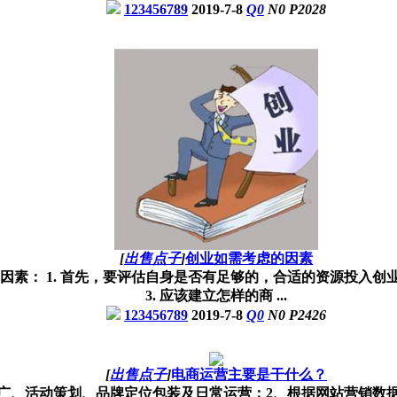
123456789
2019-7-8
Q
0
N
0
P
2028
[
出售点子
]
创业如需考虑的因素
素： 1. 首先，要评估自身是否有足够的，合适的资源投入创业
3. 应该建立怎样的商 ...
123456789
2019-7-8
Q
0
N
0
P
2426
[
出售点子
]
电商运营主要是干什么？
广、活动策划、品牌定位包装及日常运营；2、根据网站营销数