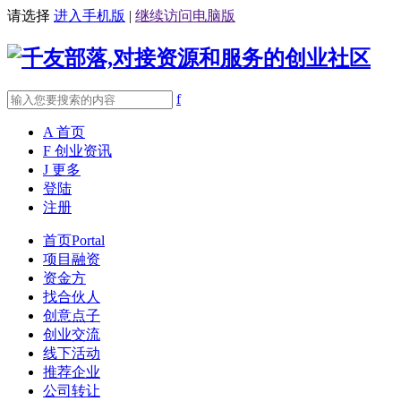
请选择
进入手机版
|
继续访问电脑版
f
A
首页
F
创业资讯
J
更多
登陆
注册
首页
Portal
项目融资
资金方
找合伙人
创意点子
创业交流
线下活动
推荐企业
公司转让