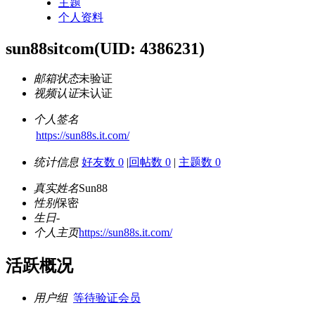
主题
个人资料
sun88sitcom
(UID: 4386231)
邮箱状态
未验证
视频认证
未认证
个人签名
https://sun88s.it.com/
统计信息
好友数 0
|
回帖数 0
|
主题数 0
真实姓名
Sun88
性别
保密
生日
-
个人主页
https://sun88s.it.com/
活跃概况
用户组
等待验证会员