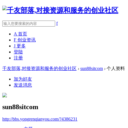
f
A
首页
F
创业资讯
J
更多
登陆
注册
千友部落,对接资源和服务的创业社区
›
sun88sitcom
›
个人资料
加为好友
发送消息
sun88sitcom
http://bbs.yongrenqianyou.com/?4386231