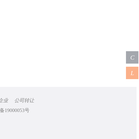
C
L
企业
公司转让
备19000053号