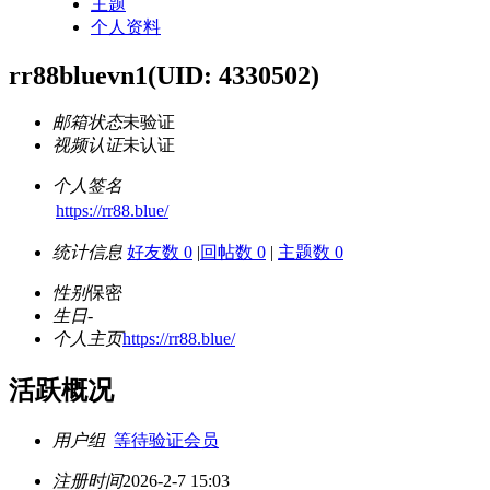
主题
个人资料
rr88bluevn1
(UID: 4330502)
邮箱状态
未验证
视频认证
未认证
个人签名
https://rr88.blue/
统计信息
好友数 0
|
回帖数 0
|
主题数 0
性别
保密
生日
-
个人主页
https://rr88.blue/
活跃概况
用户组
等待验证会员
注册时间
2026-2-7 15:03