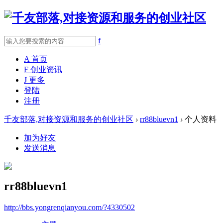
f
A
首页
F
创业资讯
J
更多
登陆
注册
千友部落,对接资源和服务的创业社区
›
rr88bluevn1
›
个人资料
加为好友
发送消息
rr88bluevn1
http://bbs.yongrenqianyou.com/?4330502