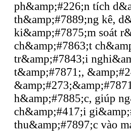
ph&amp;#226;n tích d&a
th&amp;#7889;ng kê, d
ki&amp;#7875;m soát r&
ch&amp;#7863;t ch&amp
tr&amp;#7843;i nghi&a
t&amp;#7871;, &amp;#2
&amp;#273;&amp;#7871;
h&amp;#7885;c, giúp n
ch&amp;#417;i gi&amp
thu&amp;#7897;c vào m