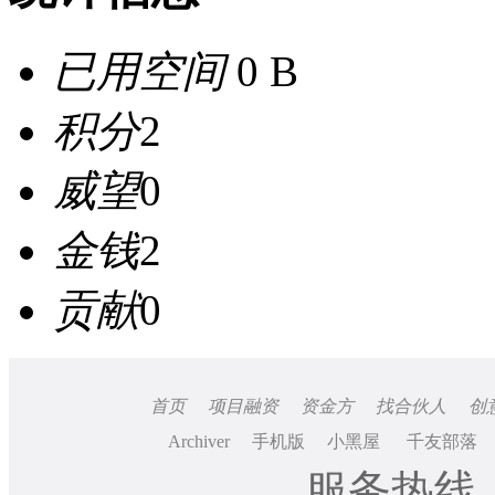
已用空间
0 B
积分
2
威望
0
金钱
2
贡献
0
首页
项目融资
资金方
找合伙人
创
Archiver
手机版
小黑屋
千友部落
服务热线：0