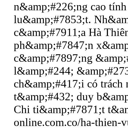
n&amp;#226;ng cao tín
lu&amp;#7853;t. Nh&am
c&amp;#7911;a Hà Thiê
ph&amp;#7847;n x&amp
c&amp;#7897;ng &amp;
l&amp;#244; &amp;#273
ch&amp;#417;i có trách
t&amp;#432; duy b&amp
Chi ti&amp;#7871;t t&amp
online.com.co/ha-thien-v