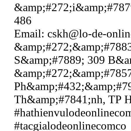
&amp;#272;i&amp;#7879
486
Email: cskh@lo-de-onlin
&amp;#272;&amp;#7883
S&amp;#7889; 309 B&a
&amp;#272;&amp;#7857
Ph&amp;#432;&amp;#79
Th&amp;#7841;nh, TP 
#hathienvulodeonlinecom
#tacgialodeonlinecomco