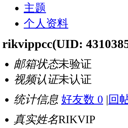
主题
个人资料
rikvippcc
(UID: 431038
邮箱状态
未验证
视频认证
未认证
统计信息
好友数 0
|
回帖
真实姓名
RIKVIP