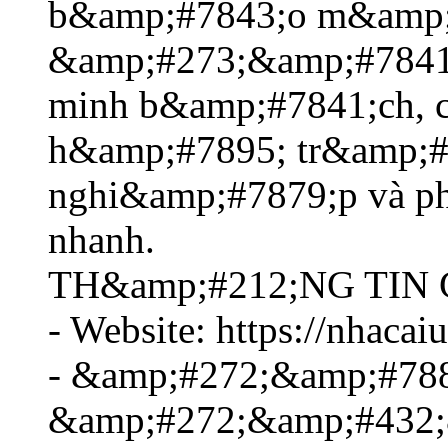
b&amp;#7843;o m&amp;
&amp;#273;&amp;#7841;
minh b&amp;#7841;ch, 
h&amp;#7895; tr&amp;#
nghi&amp;#7879;p và p
nhanh.
TH&amp;#212;NG TIN C
- Website: https://nhacai
- &amp;#272;&amp;#788
&amp;#272;&amp;#432;