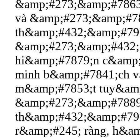
&amp;#273;&amp;#7863
và &amp;#273;&amp;#78
th&amp;#432;&amp;#79
&amp;#273;&amp;#432;
hi&amp;#7879;n c&amp;
minh b&amp;#7841;ch v
m&amp;#7853;t tuy&amp
&amp;#273;&amp;#7889;i
th&amp;#432;&amp;#790
r&amp;#245; ràng, h&a