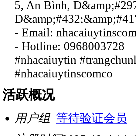
5, An Bình, D&amp;#297
D&amp;#432;&amp;#417
- Email: nhacaiuytinsc
- Hotline: 0968003728
#nhacaiuytin #trangchun
#nhacaiuytinscomco
活跃概况
用户组
等待验证会员