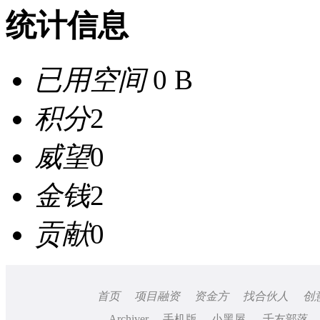
统计信息
已用空间
0 B
积分
2
威望
0
金钱
2
贡献
0
首页
项目融资
资金方
找合伙人
创
Archiver
手机版
小黑屋
千友部落