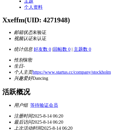
主题
个人资料
Xxeffm
(UID: 4271948)
邮箱状态
未验证
视频认证
未认证
统计信息
好友数 0
|
回帖数 0
|
主题数 0
性别
保密
生日
-
个人主页
https://www.startus.cc/company/stockholm
兴趣爱好
Dancing
活跃概况
用户组
等待验证会员
注册时间
2025-8-14 06:20
最后访问
2025-8-14 06:20
上次活动时间
2025-8-14 06:20