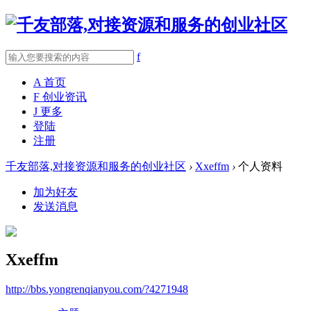
f
A
首页
F
创业资讯
J
更多
登陆
注册
千友部落,对接资源和服务的创业社区
›
Xxeffm
›
个人资料
加为好友
发送消息
Xxeffm
http://bbs.yongrenqianyou.com/?4271948