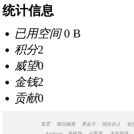
统计信息
已用空间
0 B
积分
2
威望
0
金钱
2
贡献
0
首页
项目融资
资金方
找合伙人
创
Archiver
手机版
小黑屋
千友部落