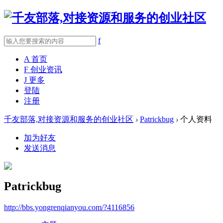
f
A
首页
F
创业资讯
J
更多
登陆
注册
千友部落,对接资源和服务的创业社区
›
Patrickbug
›
个人资料
加为好友
发送消息
Patrickbug
http://bbs.yongrenqianyou.com/?4116856