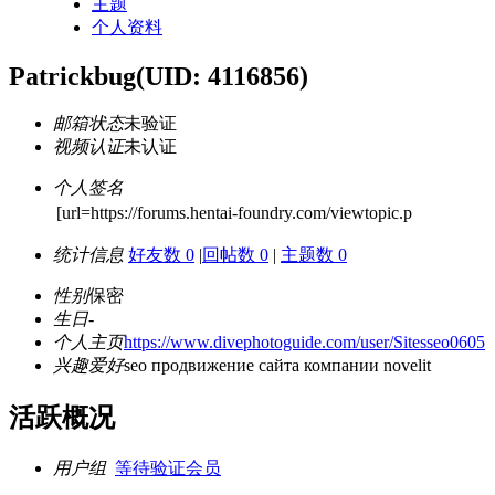
主题
个人资料
Patrickbug
(UID: 4116856)
邮箱状态
未验证
视频认证
未认证
个人签名
[url=https://forums.hentai-foundry.com/viewtopic.p
统计信息
好友数 0
|
回帖数 0
|
主题数 0
性别
保密
生日
-
个人主页
https://www.divephotoguide.com/user/Sitesseo0605
兴趣爱好
seo продвижение сайта компании novelit
活跃概况
用户组
等待验证会员