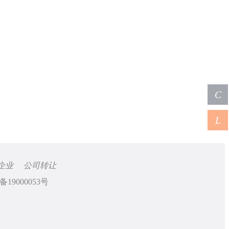
C
L
企业
公司转让
备19000053号